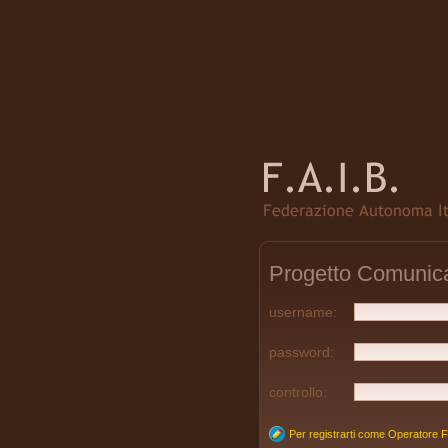
Progetto Comunica
username:
password:
controllo:
Per registrarti come Operatore Fa